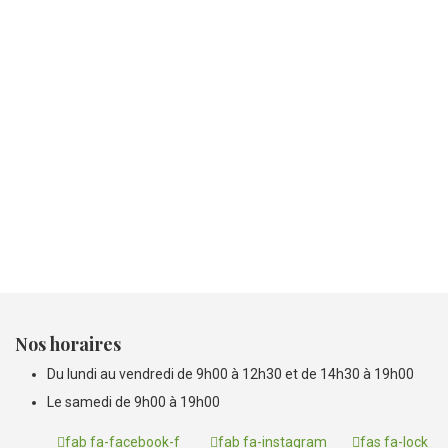
Toutes nos volailles entières sont d'origine locale (inférieure à 100 km) et en
direct de la ferme de La Belvindière (28) à la Chapelle royale (poulet, poule,
coq, pintade, canette, lapin). Les découpes de volaille sont d'origine
française.
L'Agneau
L'agneau
Nos agneaux sont d’origine régionale et française. Nous veillions à une
sélection rigoureuse, pour vous assurer une qualité de viande supérieure.
Nos horaires
Du lundi au vendredi de 9h00 à 12h30 et de 14h30 à 19h00
Le samedi de 9h00 à 19h00
fab fa-facebook-f
fab fa-instagram
fas fa-lock